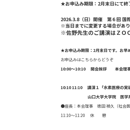
★お申込み期限：2月末日にて終
2026.3.8（日）開催 第６回
※当日までに変更する場合があ
※佐野先生のご講演はＺＯ
★お申込み期限：2月末日です。お早
お申込みはこちらからどうぞ
10:00～10:10 開会挨拶 本会
10:10 11:10 講演１「水素医療
山口大学大学院 医学系研
●座長：本会理事 徳田 禎久（社会
11:10〜11:20 休 憩