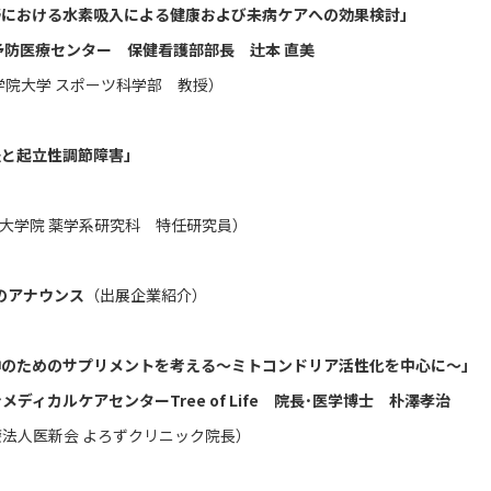
医療分野における水素吸入による健康および未病ケアへの効果検討」
予防医療センター 保健看護部部長 辻本 直美
学院大学 スポーツ科学部 教授）
療法と起立性調節障害」
大学院 薬学系研究科 特任研究員）
のアナウンス
（出展企業紹介）
寿命延伸のためのサプリメントを考える〜ミトコンドリア活性化を中心に〜」
アセンターTree of Life 院長･医学博士 朴澤孝治
療法人医新会 よろずクリニック院長）