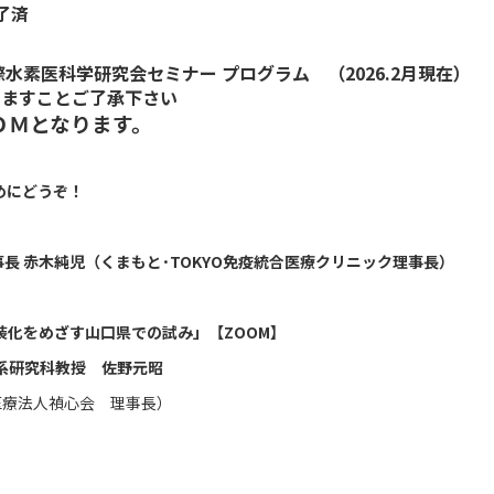
了済
 国際水素医科学研究会セミナー プログラム （2026.2月現在）
りますことご了承下さい
ＯＭとなります。
めにどうぞ！
理事長 赤木純児（くまもと･TOKYO免疫統合医療クリニック理事長）
の実装化をめざす山口県での試み」【ZOOM】
究科教授 佐野元昭
医療法人禎心会 理事長）