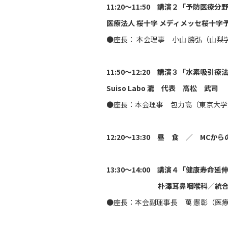
11:20～11:50 講演２「予防
医療法人 桜十字 メディメッセ桜十字
●座長： 本会理事 小山 勝弘（山梨
11:50～12:20 講演３「水素吸引
Suiso Labo 瀧 代表 高松 武司
●座長：本会理事 包力高（東京大学
12:20～13:30 昼 食
／
MCから
13:30～14:00 講演４「健康
朴澤耳鼻咽喉科／統合メディカルケ
●座長：本会副理事長 萬 憲彰（医