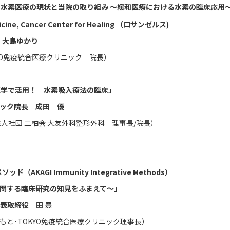
おける水素医療の現状と当院の取り組み ～緩和医療における水素の臨床応用
 Cancer Center for Healing （ロサンゼルス)
島ゆかり
YO免疫統合医療クリニック 院長）
東洋医学で活用！ 水素吸入療法の臨床」
院長 成田 優
人社団 二柚会 大友外科整形外科 理事長/院長）
ソッド（AKAGI Immunity Integrative Methods）
関する臨床研究の知見をふまえて〜」
締役 田 豊
と･TOKYO免疫統合医療クリニック理事長）