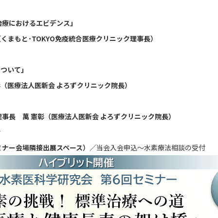
水素治療におけるエビデンス」
･TOKYO免疫統合医療クリニック理事長）
度について」
法人医新会 よろずクリニック院長）
副理事長 萬 憲彰（医療法人医新会 よろずクリニック院長）
らせ
・セミナー会場隣接出展スペース）
／当会入会申込～水素療法相談の受付