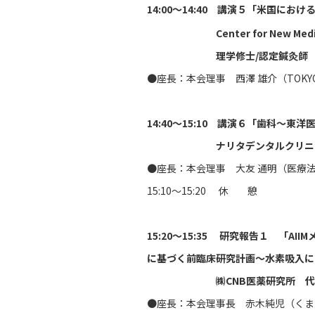
14:00～14:40 講演５「米国に
Center for New Medicine,
理学修士/認定鍼灸師 大
●座長：本会理事 西澤 雄介（TOK
14:40～15:10 講演６「歯科～
ナリタデンタルクリニック
●座長：本会理事 大友 通明（医療法
15:10〜15:20 休 憩
15:20～15:35 研究報告１
「AIIMメ
に基づく前臨床研究計画
〜水素吸入に
㈱CNB医薬研究所 代表取
●座長：本会理事長 赤木純児（くまも