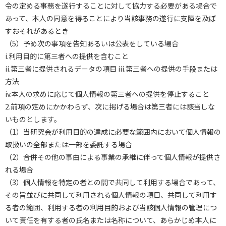
令の定める事務を遂行することに対して協力する必要がある場合で
あって、本人の同意を得ることにより当該事務の遂行に支障を及ぼ
すおそれがあるとき
（5）予め次の事項を告知あるいは公表をしている場合
i.利用目的に第三者への提供を含むこと
ii.第三者に提供されるデータの項目
iii.第三者への提供の手段または
方法
iv.本人の求めに応じて個人情報の第三者への提供を停止すること
2.前項の定めにかかわらず、次に掲げる場合は第三者には該当しな
いものとします。
（1）当研究会が利用目的の達成に必要な範囲内において個人情報の
取扱いの全部または一部を委託する場合
（2）合併その他の事由による事業の承継に伴って個人情報が提供さ
れる場合
（3）個人情報を特定の者との間で共同して利用する場合であって、
その旨並びに共同して利用される個人情報の項目、共同して利用す
る者の範囲、利用する者の利用目的および当該個人情報の管理につ
いて責任を有する者の氏名または名称について、あらかじめ本人に